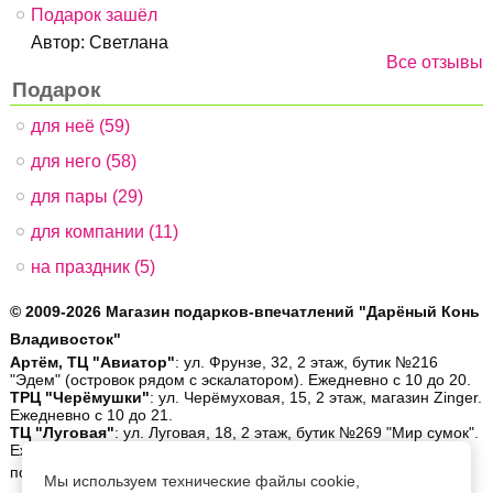
Подарок зашёл
Автор:
Светлана
Все отзывы
Подарок
для неё (59)
для него (58)
для пары (29)
для компании (11)
на праздник (5)
© 2009-2026 Магазин подарков-впечатлений "Дарёный Конь
Владивосток"
Артём, ТЦ "Авиатор"
: ул. Фрунзе, 32, 2 этаж, бутик №216
"Эдем" (островок рядом с эскалатором). Ежедневно с 10 до 20.
ТРЦ "Черёмушки"
: ул. Черёмуховая, 15, 2 этаж, магазин Zinger.
Ежедневно с 10 до 21.
ТЦ "Луговая"
: ул. Луговая, 18, 2 этаж, бутик №269 "Мир сумок".
Ежедневно с 10 до 19.
позвонить:
8 (423) 26-56-900
| написать:
order@gifthorse.ru
|
Мы используем технические файлы cookie,