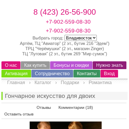
8 (423) 26-56-900
+7-902-559-08-30
+7-902-559-08-30
Выбрать город:
Артём, ТЦ "Авиатор" (2 эт., бутик 216 "Эдем")
ТРЦ "Черёмушки" (2 эт., магазин Zinger)
ТЦ "Луговая" (2 эт., бутик 269 "Мир сумок")
О нас
Как купить
Бонусы и скидки
Нужно знать
Активация
Сотрудничество
Контакты
Вход
Главная
›
Каталог
›
Подарки
›
Романтика
Гончарное искусство для двоих
Просмотреть
Отзывы
Комментарии (18)
Оставить отзыв