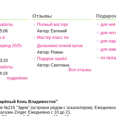
Отзывы
Подаро
работы
Полный восторг
для неё
05:06
Автор:
Евгений
для него
ы в
Мастер класс по
для пар
ериод 2025-
Дальневосточной кухне
для ком
Автор:
Роман
на праз
Подарок зашёл
13:10
Автор:
Светлана
работы
Все отзывы
4:19
подробнее
Дарёный Конь Владивосток"
утик №216 "Эдем" (островок рядом с эскалатором). Ежедневно
магазин Zinger. Ежедневно с 10 до 21.