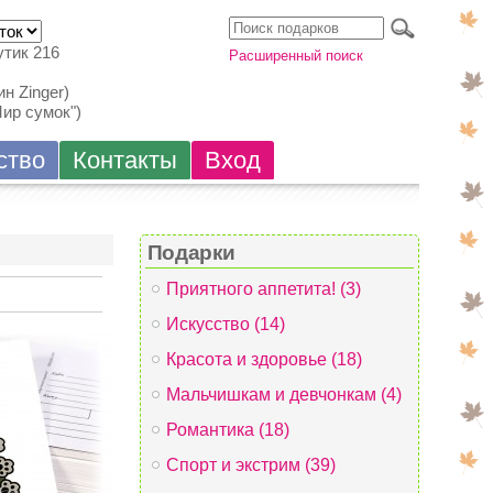
утик 216
Расширенный поиск
н Zinger)
Мир сумок")
ство
Контакты
Вход
Подарки
Приятного аппетита! (3)
Искусство (14)
Красота и здоровье (18)
Мальчишкам и девчонкам (4)
Романтика (18)
Спорт и экстрим (39)