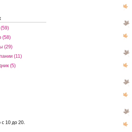
к
 (59)
 (58)
ы (29)
пании (11)
дник (5)
 с 10 до 20.