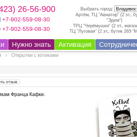
(423) 26-56-900
Выбрать город:
Артём, ТЦ "Авиатор" (2 эт., б
+7-902-559-08-30
"Эдем")
ТРЦ "Черёмушки" (2 эт., магази
+7-902-559-08-30
ТЦ "Луговая" (2 эт., бутик 269 "
ки
Нужно знать
Активация
Сотрудниче
и
›
Открытки с котиками
ть отзыв
никам Франца Кафки.