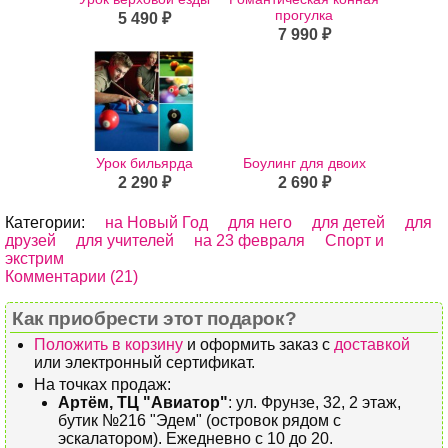
прогулка
5 490 ₽
7 990 ₽
Урок бильярда
Боулинг для двоих
2 290 ₽
2 690 ₽
Категории:
на Новый Год
для него
для детей
для
друзей
для учителей
на 23 февраля
Спорт и
экстрим
Комментарии (21)
Как приобрести этот подарок?
Положить в корзину
и оформить заказ с
доставкой
или электронный сертификат.
На точках продаж:
Артём, ТЦ "Авиатор"
: ул. Фрунзе, 32, 2 этаж,
бутик №216 "Эдем" (островок рядом с
эскалатором). Ежедневно с 10 до 20.