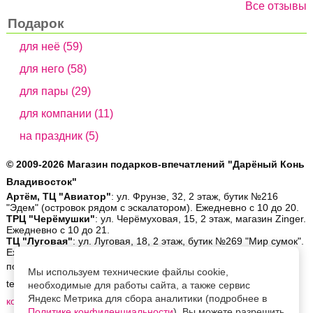
Все отзывы
Подарок
для неё (59)
для него (58)
для пары (29)
для компании (11)
на праздник (5)
© 2009-2026 Магазин подарков-впечатлений "Дарёный Конь
Владивосток"
Артём, ТЦ "Авиатор"
: ул. Фрунзе, 32, 2 этаж, бутик №216
"Эдем" (островок рядом с эскалатором). Ежедневно с 10 до 20.
ТРЦ "Черёмушки"
: ул. Черёмуховая, 15, 2 этаж, магазин Zinger.
Ежедневно с 10 до 21.
ТЦ "Луговая"
: ул. Луговая, 18, 2 этаж, бутик №269 "Мир сумок".
Ежедневно с 10 до 19.
позвонить:
8 (423) 26-56-900
| написать:
order@gifthorse.ru
|
Мы используем технические файлы cookie,
telegram:
+7-902-559-08-30
| whatsapp:
+7-902-559-08-30
|
ещё
необходимые для работы сайта, а также сервис
Яндекс Метрика для сбора аналитики (подробнее в
контакты
Политике конфиденциальности
). Вы можете разрешить