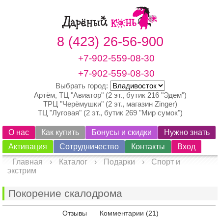
8 (423) 26-56-900
+7-902-559-08-30
+7-902-559-08-30
Выбрать город:
Артём, ТЦ "Авиатор" (2 эт., бутик 216 "Эдем")
ТРЦ "Черёмушки" (2 эт., магазин Zinger)
ТЦ "Луговая" (2 эт., бутик 269 "Мир сумок")
О нас
Как купить
Бонусы и скидки
Нужно знать
Активация
Сотрудничество
Контакты
Вход
Главная
›
Каталог
›
Подарки
›
Спорт и
экстрим
Покорение скалодрома
Просмотреть
Отзывы
Комментарии (21)