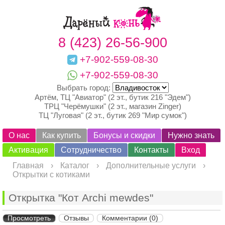
8 (423) 26-56-900
+7-902-559-08-30
+7-902-559-08-30
Выбрать город:
Артём, ТЦ "Авиатор" (2 эт., бутик 216 "Эдем")
ТРЦ "Черёмушки" (2 эт., магазин Zinger)
ТЦ "Луговая" (2 эт., бутик 269 "Мир сумок")
О нас
Как купить
Бонусы и скидки
Нужно знать
Активация
Сотрудничество
Контакты
Вход
Главная
›
Каталог
›
Дополнительные услуги
›
Открытки с котиками
Открытка "Кот Archi mewdes"
Просмотреть
Отзывы
Комментарии (0)