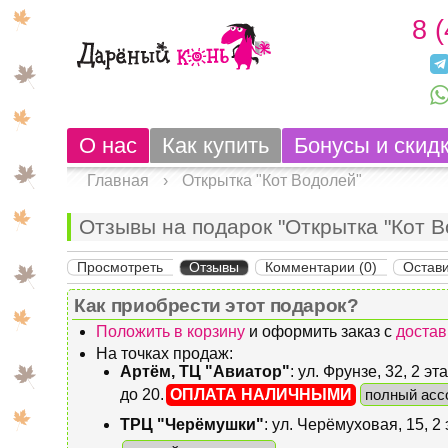
8 
О нас
Как купить
Бонусы и скид
Главная
›
Открытка "Кот Водолей"
Отзывы на подарок "Открытка "Кот В
Просмотреть
Отзывы
Комментарии (0)
Остави
Как приобрести этот подарок?
Положить в корзину
и оформить заказ с
достав
На точках продаж:
Артём, ТЦ "Авиатор"
: ул. Фрунзе, 32, 2 
до 20.
ОПЛАТА НАЛИЧНЫМИ
полный асс
ТРЦ "Черёмушки"
: ул. Черёмуховая, 15, 2