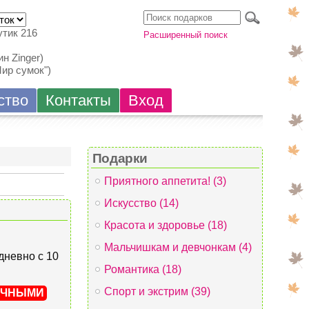
утик 216
Расширенный поиск
н Zinger)
Мир сумок")
ство
Контакты
Вход
Подарки
Приятного аппетита! (3)
Искусство (14)
Красота и здоровье (18)
Мальчишкам и девчонкам (4)
едневно с 10
Романтика (18)
Спорт и экстрим (39)
ИЧНЫМИ