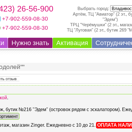
(423) 26-56-900
Выбрать город:
Артём, ТЦ "Авиатор" (2 эт., б
+7-902-559-08-30
"Эдем")
ТРЦ "Черёмушки" (2 эт., магази
+7-902-559-08-30
ТЦ "Луговая" (2 эт., бутик 269 "
ки
Нужно знать
Активация
Сотрудниче
одолей""
ть отзыв
кой
.
этаж, бутик №216 "Эдем" (островок рядом с эскалатором). Еж
ортимент
 этаж, магазин Zinger. Ежедневно с 10 до 21.
ОПЛАТА НАЛ