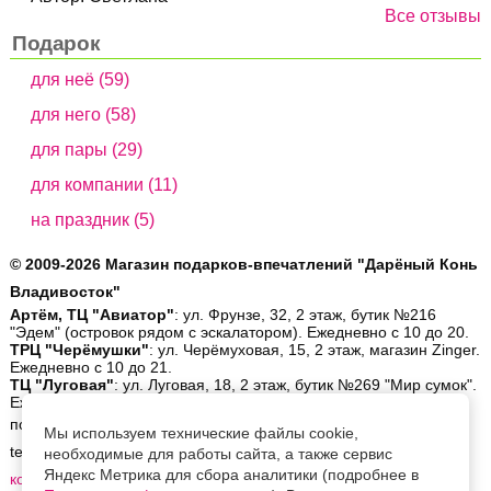
Все отзывы
Подарок
для неё (59)
для него (58)
для пары (29)
для компании (11)
на праздник (5)
© 2009-2026 Магазин подарков-впечатлений "Дарёный Конь
Владивосток"
Артём, ТЦ "Авиатор"
: ул. Фрунзе, 32, 2 этаж, бутик №216
"Эдем" (островок рядом с эскалатором). Ежедневно с 10 до 20.
ТРЦ "Черёмушки"
: ул. Черёмуховая, 15, 2 этаж, магазин Zinger.
Ежедневно с 10 до 21.
ТЦ "Луговая"
: ул. Луговая, 18, 2 этаж, бутик №269 "Мир сумок".
Ежедневно с 10 до 19.
позвонить:
8 (423) 26-56-900
| написать:
order@gifthorse.ru
|
Мы используем технические файлы cookie,
telegram:
+7-902-559-08-30
| whatsapp:
+7-902-559-08-30
|
ещё
необходимые для работы сайта, а также сервис
Яндекс Метрика для сбора аналитики (подробнее в
контакты