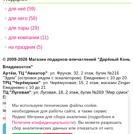
для неё (59)
для него (58)
для пары (29)
для компании (11)
на праздник (5)
© 2009-2026 Магазин подарков-впечатлений "Дарёный Конь
Владивосток"
Артём, ТЦ "Авиатор"
: ул. Фрунзе, 32, 2 этаж, бутик №216
"Эдем" (островок рядом с эскалатором). Ежедневно с 10 до 20.
ТРЦ "Черёмушки"
: ул. Черёмуховая, 15, 2 этаж, магазин Zinger.
Ежедневно с 10 до 21.
ТЦ "Луговая"
: ул. Луговая, 18, 2 этаж, бутик №269 "Мир сумок".
Ежедневно с 10 до 19.
позвонить:
8 (423) 26-56-900
| написать:
order@gifthorse.ru
|
Мы используем технические файлы cookie,
telegram:
+7-902-559-08-30
| whatsapp:
+7-902-559-08-30
|
ещё
необходимые для работы сайта, а также сервис
Яндекс Метрика для сбора аналитики (подробнее в
контакты
Политике конфиденциальности
). Вы можете разрешить
сбор аналитических данных или отказаться от него.