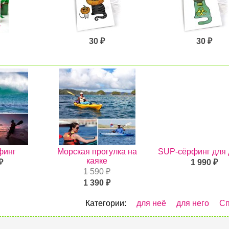
30 ₽
30 ₽
финг
Морская прогулка на
SUP-сёрфинг для 
каяке
₽
1 990 ₽
1 590 ₽
1 390 ₽
Категории:
для неё
для него
Сп