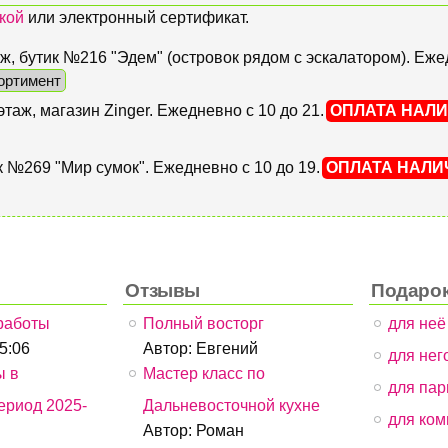
кой
или электронный сертификат.
этаж, бутик №216 "Эдем" (островок рядом с эскалатором). Еж
ортимент
 этаж, магазин Zinger. Ежедневно с 10 до 21.
ОПЛАТА НАЛ
тик №269 "Мир сумок". Ежедневно с 10 до 19.
ОПЛАТА НАЛ
Отзывы
Подаро
работы
Полный восторг
для неё
05:06
Автор:
Евгений
для него
ы в
Мастер класс по
для пар
ериод 2025-
Дальневосточной кухне
для ком
Автор:
Роман