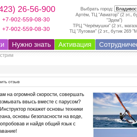
(423) 26-56-900
Выбрать город:
Артём, ТЦ "Авиатор" (2 эт., б
+7-902-559-08-30
"Эдем")
ТРЦ "Черёмушки" (2 эт., магази
+7-902-559-08-30
ТЦ "Луговая" (2 эт., бутик 269 "
ки
Нужно знать
Активация
Сотрудниче
кстрим
ить отзыв
нам на огромной скорости, совершать
взмывать ввысь вместе с парусом?
 Инструктор покажет основы техники
еана, основы безопасности на воде,
 попробовав и найдя общий язык с
авание!