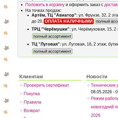
Положить в корзину
и оформить заказ с
достав
На точках продаж:
Артём, ТЦ "Авиатор"
: ул. Фрунзе, 32, 2 
до 20.
ОПЛАТА НАЛИЧНЫМИ
полный асс
ТРЦ "Черёмушки"
: ул. Черёмуховая, 15, 2
полный ассортимент
ТЦ "Луговая"
: ул. Луговая, 18, 2 этаж, бу
полный ассортимент
Клиентам
Новости
Проверить сертификат
Технические 
08.05.2026 - 
Покупка
Режим работ
Правила
новогодний п
Возврат
2026