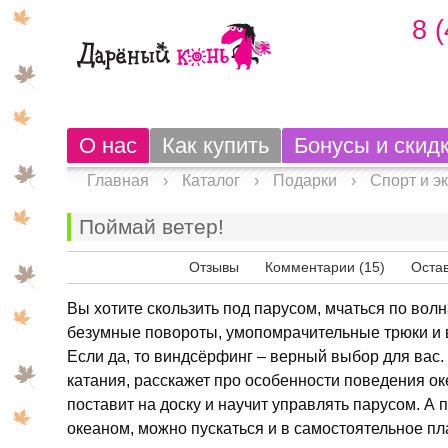
8 
О нас
Как купить
Бонусы и скид
Главная
›
Каталог
›
Подарки
›
Спорт и э
Поймай ветер!
Просмотреть
Отзывы
Комментарии (15)
Остав
Вы хотите скользить под парусом, мчаться по вол
безумные повороты, умопомрачительные трюки и 
Если да, то виндсёрфинг – верный выбор для вас.
катания, расскажет про особенности поведения ок
поставит на доску и научит управлять парусом. А
океаном, можно пускаться и в самостоятельное пл