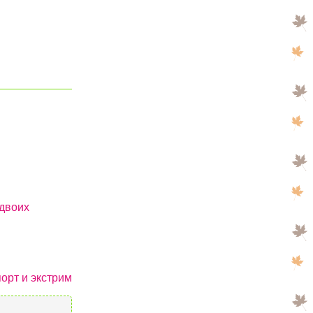
двоих
орт и экстрим