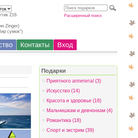
утик 216
Расширенный поиск
н Zinger)
Мир сумок")
ство
Контакты
Вход
Подарки
Приятного аппетита! (3)
Искусство (14)
Красота и здоровье (18)
Мальчишкам и девчонкам (4)
Романтика (18)
Спорт и экстрим (39)