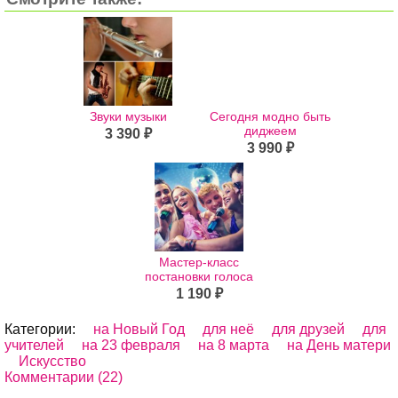
Звуки музыки
Сегодня модно быть
диджеем
3 390 ₽
3 990 ₽
Мастер-класс
постановки голоса
1 190 ₽
Категории:
на Новый Год
для неё
для друзей
для
учителей
на 23 февраля
на 8 марта
на День матери
Искусство
Комментарии (22)