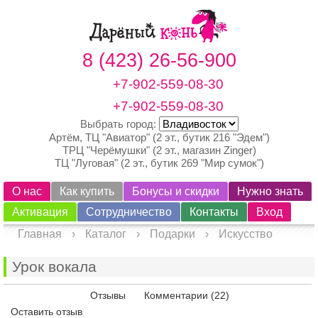
8 (423) 26-56-900
+7-902-559-08-30
+7-902-559-08-30
Выбрать город:
Артём, ТЦ "Авиатор" (2 эт., бутик 216 "Эдем")
ТРЦ "Черёмушки" (2 эт., магазин Zinger)
ТЦ "Луговая" (2 эт., бутик 269 "Мир сумок")
О нас
Как купить
Бонусы и скидки
Нужно знать
Активация
Сотрудничество
Контакты
Вход
Главная
›
Каталог
›
Подарки
›
Искусство
Урок вокала
Просмотреть
Отзывы
Комментарии (22)
Оставить отзыв