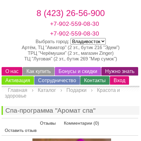
8 (423) 26-56-900
+7-902-559-08-30
+7-902-559-08-30
Выбрать город:
Артём, ТЦ "Авиатор" (2 эт., бутик 216 "Эдем")
ТРЦ "Черёмушки" (2 эт., магазин Zinger)
ТЦ "Луговая" (2 эт., бутик 269 "Мир сумок")
О нас
Как купить
Бонусы и скидки
Нужно знать
Активация
Сотрудничество
Контакты
Вход
Главная
›
Каталог
›
Подарки
›
Красота и
здоровье
Спа-программа "Аромат спа"
Просмотреть
Отзывы
Комментарии (0)
Оставить отзыв