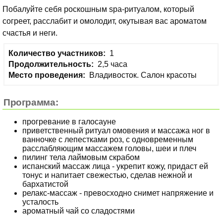
Побалуйте себя роскошным spa-ритуалом, который
согреет, расслабит и омолодит, окутывая вас ароматом
счастья и неги.
Количество участников:
1
Продолжительность:
2,5 часа
Место проведения:
Владивосток. Салон красоты
Программа:
прогревание в галосауне
приветственный ритуал омовения и массажа ног в
ванночке с лепестками роз, с одновременным
расслабляющим массажем головы, шеи и плеч
пилинг тела лаймовым скрабом
испанский массаж лица - укрепит кожу, придаст ей
тонус и напитает свежестью, сделав нежной и
бархатистой
релакс-массаж - превосходно снимет напряжение и
усталость
ароматный чай со сладостями