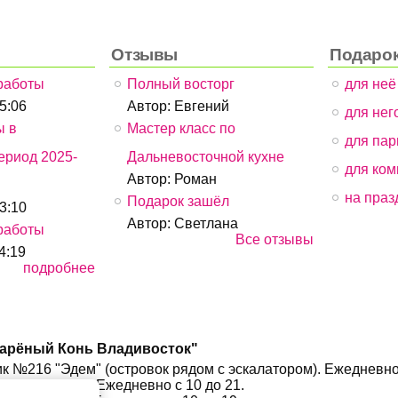
Отзывы
Подаро
работы
Полный восторг
для неё
05:06
Автор:
Евгений
для него
ы в
Мастер класс по
для пар
ериод 2025-
Дальневосточной кухне
для ком
Автор:
Роман
на праз
Подарок зашёл
13:10
Автор:
Светлана
работы
Все отзывы
4:19
подробнее
Дарёный Конь Владивосток"
утик №216 "Эдем" (островок рядом с эскалатором). Ежедневно
магазин Zinger. Ежедневно с 10 до 21.