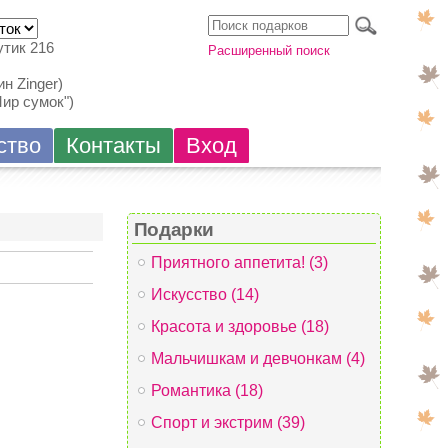
утик 216
Расширенный поиск
н Zinger)
Мир сумок")
ство
Контакты
Вход
Подарки
Приятного аппетита! (3)
Искусство (14)
Красота и здоровье (18)
Мальчишкам и девчонкам (4)
Романтика (18)
Спорт и экстрим (39)