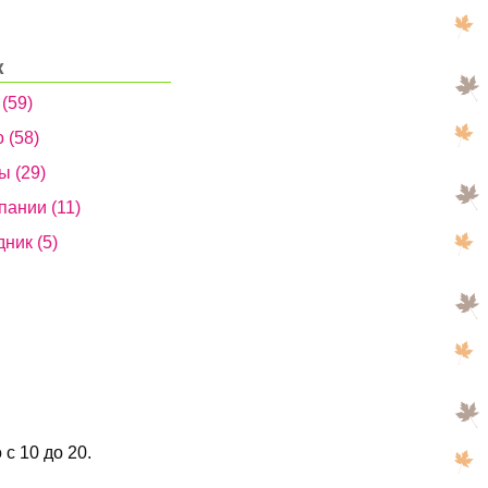
к
 (59)
 (58)
ы (29)
пании (11)
дник (5)
 с 10 до 20.