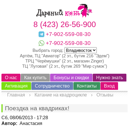
8 (423) 26-56-900
+7-902-559-08-30
+7-902-559-08-30
Выбрать город:
Артём, ТЦ "Авиатор" (2 эт., бутик 216 "Эдем")
ТРЦ "Черёмушки" (2 эт., магазин Zinger)
ТЦ "Луговая" (2 эт., бутик 269 "Мир сумок")
О нас
Как купить
Бонусы и скидки
Нужно знать
Активация
Сотрудничество
Контакты
Вход
Главная
›
Катание на квадроцикле
›
Отзывы
Поездка на квадриках!
Сб, 08/06/2013 - 17:28
Автор:
Анастасия