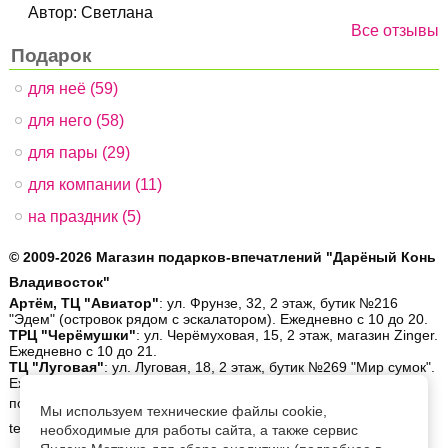
Автор:
Светлана
Все отзывы
Подарок
для неё (59)
для него (58)
для пары (29)
для компании (11)
на праздник (5)
© 2009-2026 Магазин подарков-впечатлений "Дарёный Конь
Владивосток"
Артём, ТЦ "Авиатор"
: ул. Фрунзе, 32, 2 этаж, бутик №216
"Эдем" (островок рядом с эскалатором). Ежедневно с 10 до 20.
ТРЦ "Черёмушки"
: ул. Черёмуховая, 15, 2 этаж, магазин Zinger.
Ежедневно с 10 до 21.
ТЦ "Луговая"
: ул. Луговая, 18, 2 этаж, бутик №269 "Мир сумок".
Ежедневно с 10 до 19.
позвонить:
8 (423) 26-56-900
| написать:
order@gifthorse.ru
|
Мы используем технические файлы cookie,
telegram:
+7-902-559-08-30
| whatsapp:
+7-902-559-08-30
|
ещё
необходимые для работы сайта, а также сервис