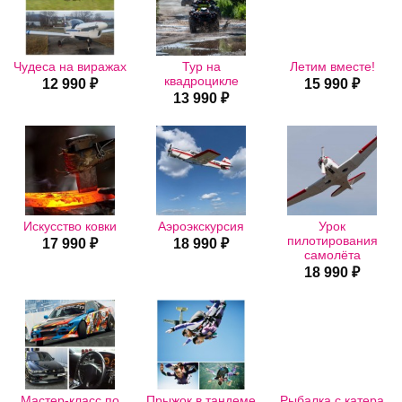
Чудеса на виражах
Тур на
Летим вместе!
квадроцикле
12 990 ₽
15 990 ₽
13 990 ₽
Искусство ковки
Аэроэкскурсия
Урок
пилотирования
17 990 ₽
18 990 ₽
самолёта
18 990 ₽
Мастер-класс по
Прыжок в тандеме
Рыбалка с катера